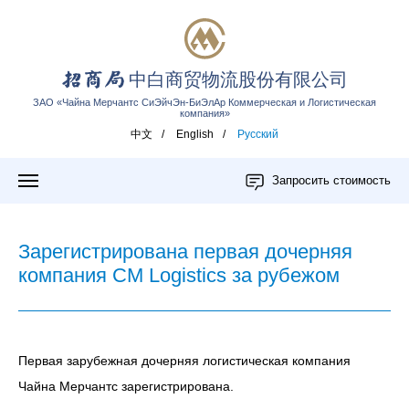
中白商贸物流股份有限公司
ЗАО «Чайна Мерчантс СиЭйчЭн-БиЭлАр Коммерческая и Логистическая
компания»
中文
/
English
/
Русский
Запросить стоимость
Зарегистрирована первая дочерняя
компания CM Logistics за рубежом
Первая зарубежная дочерняя логистическая компания
Чайна Мерчантс зарегистрирована.