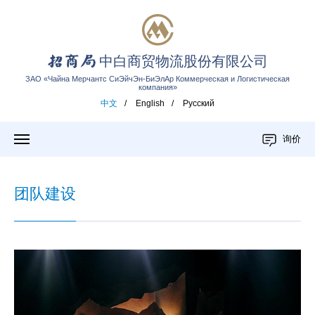
中白商贸物流股份有限公司
ЗАО «Чайна Мерчантс СиЭйчЭн-БиЭлАр Коммерческая и Логистическая
компания»
中文
/
English
/
Русский
询价
团队建设